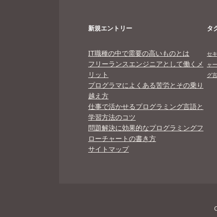
新規エントリー
タ
IT職種の中で需要の高いものとは
セ
フリーランスエンジニアとして働くメ
ャ
リット
グ
プログラマによくある苦労とその乗り
越え方
仕事で活かせるプログラミング言語と
学習方法のコツ
問題解決に効果的なプログラミングフ
ローチャートの書き方
サイトマップ