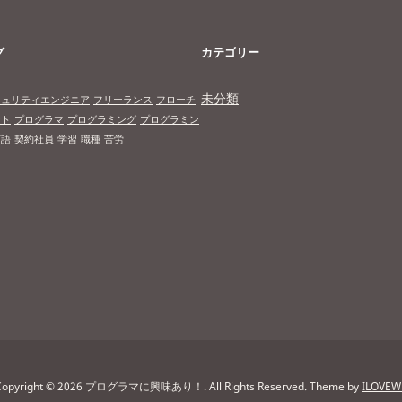
グ
カテゴリー
未分類
キュリティエンジニア
フリーランス
フローチ
ート
プログラマ
プログラミング
プログラミン
言語
契約社員
学習
職種
苦労
Copyright © 2026 プログラマに興味あり！. All Rights Reserved.
Theme by
ILOVEW